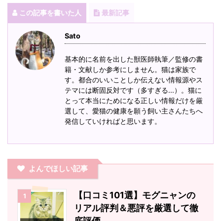
この記事を書いた人
最新記事
Sato
基本的に名前を出した獣医師執筆／監修の書
籍・文献しか参考にしません。猫は家族で
す。都合のいいことしか伝えない情報源やス
テマには断固反対です（多すぎる...）。猫に
とって本当にためになる正しい情報だけを厳
選して、愛猫の健康を願う飼い主さんたちへ
発信していければと思います。
よんでほしい記事
【口コミ101選】モグニャンの
1
リアル評判＆悪評を厳選して徹
底評価