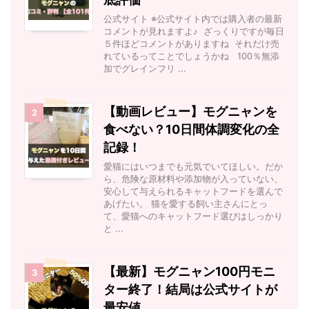
公式サイト ※公式サイト内では購入者の最新
コメントが見れますよ♪ ざっくりですが毎日
５件ほどコメントがありますね それだけ売
れているってことでしょうかね 100％無添
加でグレインフリ ...
【動画レビュー】モグニャンを
2
食べない？10日間体調変化の全
記録！
愛猫にはいつまでも元気でいてほしい。だか
ら、危険な原材料や添加物が入っていない、
安心して与えられるキャットフードを選んで
あげたい。 猫を愛する飼い主さんにとっ
て、愛猫へのキャットフード選びはしっかり
と ...
【最新】モグニャン100円モニ
3
ター終了！結局は公式サイトが
最安値