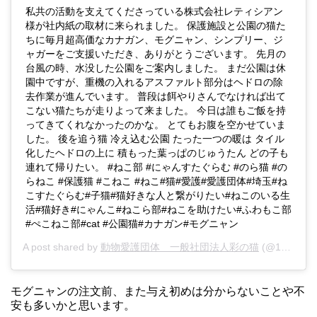
私共の活動を支えてくださっている株式会社レティシアン
様が社内紙の取材に来られました。 保護施設と公園の猫た
ちに毎月超高価なカナガン、モグニャン、シンプリー、ジ
ャガーをご支援いただき、ありがとうございます。 先月の
台風の時、水没した公園をご案内しました。 まだ公園は休
園中ですが、重機の入れるアスファルト部分はヘドロの除
去作業が進んでいます。 普段は餌やりさんでなければ出て
こない猫たちが走りよって来ました。 今日は誰もご飯を持
ってきてくれなかったのかな。 とてもお腹を空かせていま
した。 後を追う猫 冷え込む公園 たった一つの暖は タイル
化したヘドロの上に 積もった葉っぱのじゅうたん どの子も
連れて帰りたい。 #ねこ部 #にゃんすたぐらむ #のら猫 #の
らねこ #保護猫 #こねこ #ねこ#猫#愛護#愛護団体#埼玉#ね
こすたぐらむ#子猫#猫好きな人と繋がりたい#ねこのいる生
活#猫好き#にゃんこ#ねこら部#ねこを助けたい#ふわもこ部
#ぺこねこ部#cat #公園猫#カナガン#モグニャン
A post shared by
動物愛護団体 一般社団法人彩の猫
(@170friends_sainoneko) on
モグニャンの注文前、また与え初めは分からないことや不
安も多いかと思います。