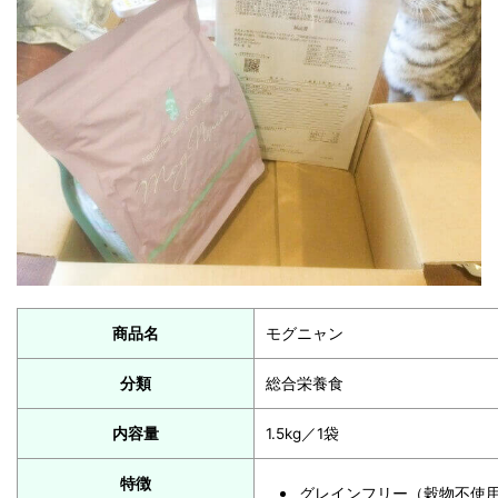
商品名
モグニャン
分類
総合栄養食
内容量
1.5kg／1袋
特徴
グレインフリー（穀物不使