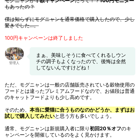
モグニャンが
半額キャンペーン
だって！？
100円モニター
もあったの？
僕は知らずにモグニャンを通常価格で購入したので、少し
驚きでした…。
100円キャンペーンは終了しました
まぁ、美味しそうに食べてくれるしウン
チの調子もよくなったので、後悔は全然
管理人
してないんですけどね！
ただ、モグニャンは一般の店舗販売されている穀物使用の
フードとは違ったプレミアムフードなので、お値段は普通
のキャットフードよりも少し高めです。
そのため、
本当に愛猫に合うものなのかどうか、まずはお
試しで購入してみたい
と思う方も多いでしょう。
通常、モグニャンは新規購入者に限り
初回20％オフ
のキ
ャンペーンを開催しているのをよく見かけます。