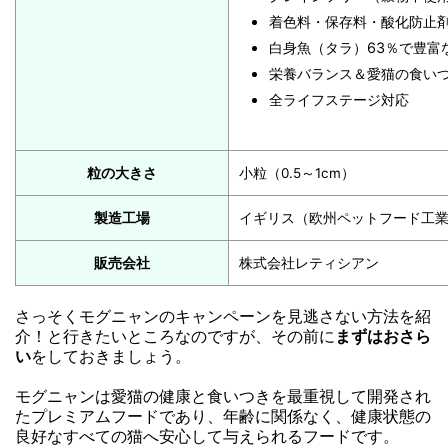
着色料・保存料・酸化防止剤
白身魚（タラ）63％で豊富
栄養バランス＆愛猫の食い
全ライフステージ対応
粒の大きさ
小粒（0.5～1cm）
製造工場
イギリス（欧州ペットフード工業会
販売会社
株式会社レティシアン
さっそくモグニャンのキャンペーンを見逃さない方法を紹
介！と行きたいところなのですが、その前に
まずはおさら
い
をしておきましょう。
モグニャンは愛猫の健康と食いつきを最重視して開発され
たプレミアムフードであり、年齢に関係なく、健康状態の
良好なすべての猫へ安心して与えられるフードです。