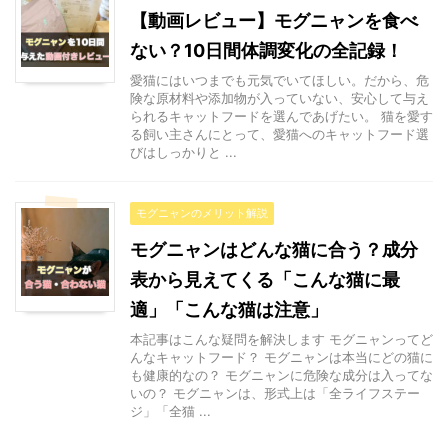
【動画レビュー】モグニャンを食べ
ない？10日間体調変化の全記録！
愛猫にはいつまでも元気でいてほしい。だから、危
険な原材料や添加物が入っていない、安心して与え
られるキャットフードを選んであげたい。 猫を愛す
る飼い主さんにとって、愛猫へのキャットフード選
びはしっかりと ...
モグニャンのメリット解説
モグニャンはどんな猫に合う？成分
表から見えてくる「こんな猫に最
適」「こんな猫は注意」
本記事はこんな疑問を解決します モグニャンってど
んなキャットフード？ モグニャンは本当にどの猫に
も健康的なの？ モグニャンに危険な成分は入ってな
いの？ モグニャンは、形式上は「全ライフステー
ジ」「全猫 ...